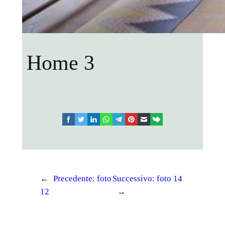
Home 3
facebook
twitter
linkedin
whatsapp
telegram
pinterest
email
link
←
Precedente:
foto
Successivo:
foto 14
12
→