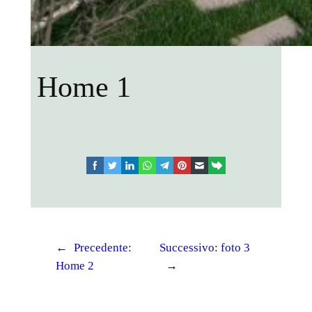
Home 1
facebook
twitter
linkedin
whatsapp
telegram
pinterest
email
link
←
Precedente:
Successivo:
foto 3
Home 2
→