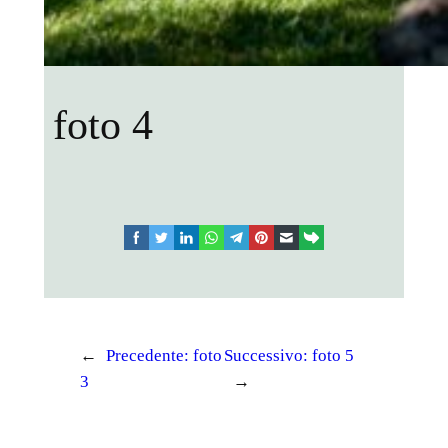
foto 4
facebook
twitter
linkedin
whatsapp
telegram
pinterest
email
link
←
Precedente:
foto
Successivo:
foto 5
3
→