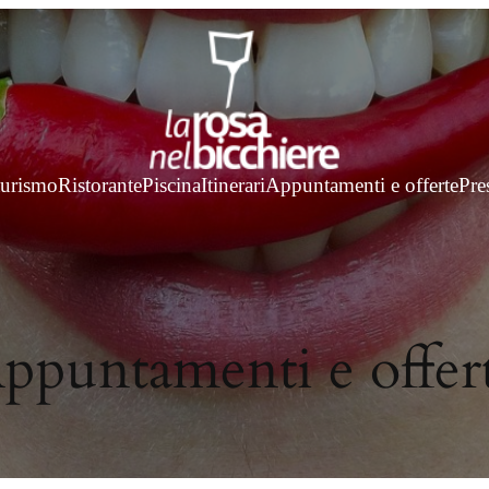
turismo
Ristorante
Piscina
Itinerari
Appuntamenti e offerte
Pre
ppuntamenti e offer