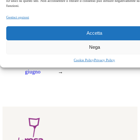
ID unici su questo sito. Non acconsentire o ritirare il consenso può influire negativamente su 
funzioni.
Appuntamenti
agriturismo
cena maltese
mattia preti
sgarbi
Gestisci opzioni
soveria mannelli
Accetta
Nega
←
Successivo:
Precedente:
REVENTINO/CALABRIA:
Cookie Policy
Privacy Policy
Ponte del 2
errare, smarrirsi, ritrovarsi
giugno
→