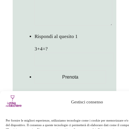
Rispondi al quesito
1
3+4=?
in
Appuntamenti
Gestisci consenso
facebook
twitter
linkedin
whatsapp
telegram
pinterest
email
link
Per fornire le migliori esperienze, utilizziamo tecnologie come i cookie per memorizzare e/o
del dispositivo. Il consenso a queste tecnologie ci permetterà di elaborare dati come il com