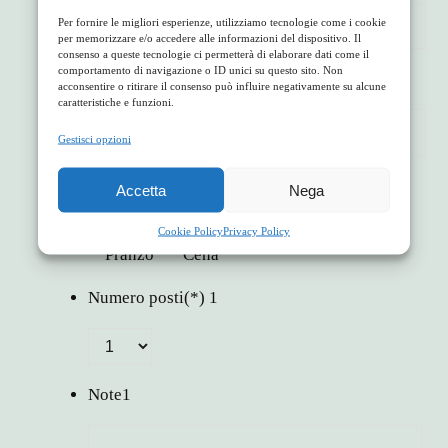
Per fornire le migliori esperienze, utilizziamo tecnologie come i cookie
per memorizzare e/o accedere alle informazioni del dispositivo. Il
consenso a queste tecnologie ci permetterà di elaborare dati come il
comportamento di navigazione o ID unici su questo sito. Non
Seleziona giorno
(*)
1
acconsentire o ritirare il consenso può influire negativamente su alcune
caratteristiche e funzioni.
Gestisci opzioni
Cosa vuoi prenotare?
(*)
1
Accetta
Nega
Cookie Policy
Privacy Policy
Pranzo
Cena
Numero posti
(*)
1
Note
1