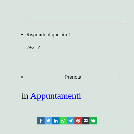
Rispondi al quesito
1
2+2=?
in
Appuntamenti
facebook
twitter
linkedin
whatsapp
telegram
pinterest
email
link