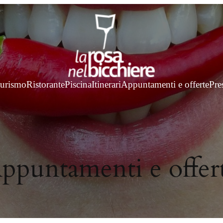
turismo
Ristorante
Piscina
Itinerari
Appuntamenti e offerte
Pre
ppuntamenti e offer