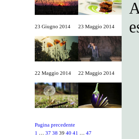
A
e
23 Giugno 2014
23 Maggio 2014
22 Maggio 2014
22 Maggio 2014
Pagina precedente
1
…
37
38
39
40
41
…
47