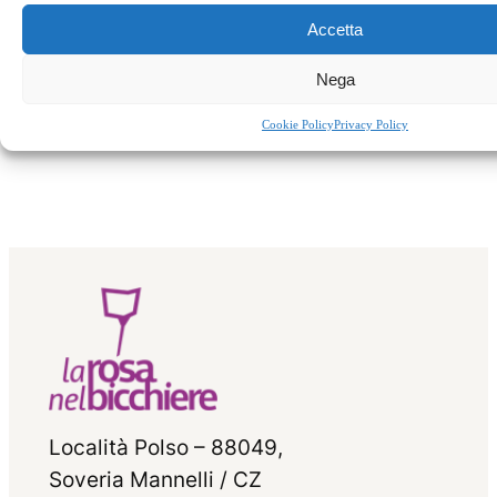
Accetta
←
Precedente:
Il bon
Successivo:
Nega
ton alla tavola dei
Equinozio
monaci
d’autunno
→
Cookie Policy
Privacy Policy
Località Polso – 88049,
Soveria Mannelli / CZ