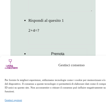
Rispondi al quesito
1
2+4=?
Gestisci consenso
in
Appuntamenti
Per fornire le migliori esperienze, utilizziamo tecnologie come i cookie per memorizzare e/o
facebook
twitter
linkedin
whatsapp
telegram
pinterest
email
link
del dispositivo. Il consenso a queste tecnologie ci permetterà di elaborare dati come il com
ID unici su questo sito. Non acconsentire o ritirare il consenso può influire negativamente su 
funzioni.
Gestisci opzioni
Appuntamenti