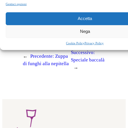
Gestisci opzioni
facebook
twitter
linkedin
whatsapp
telegram
pinterest
email
link
Accetta
Nega
Appuntamenti
Cookie Policy
Privacy Policy
Successivo:
←
Precedente:
Zuppa
Speciale baccalà
di funghi alla nepitella
→