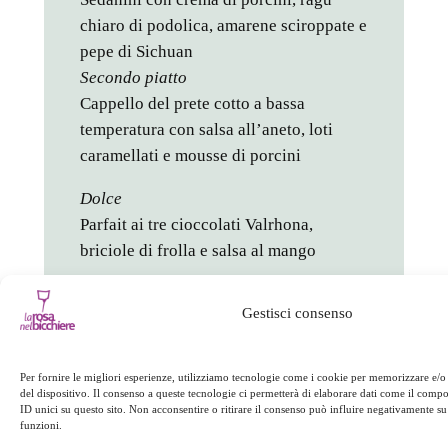
chiaro di podolica, amarene sciroppate e
pepe di Sichuan
Secondo piatto
Cappello del prete cotto a bassa
temperatura con salsa all’aneto, loti
caramellati e mousse di porcini
Dolce
Parfait ai tre cioccolati Valrhona,
briciole di frolla e salsa al mango
Costo a persona 25,00 (bibite e coperto
Gestisci consenso
esclusi)
Si consiglia la prenotazione
Per fornire le migliori esperienze, utilizziamo tecnologie come i cookie per memorizzare e/o
del dispositivo. Il consenso a queste tecnologie ci permetterà di elaborare dati come il com
in
Appuntamenti
ID unici su questo sito. Non acconsentire o ritirare il consenso può influire negativamente su 
funzioni.