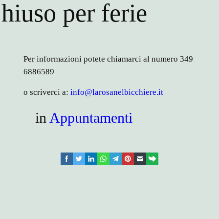
hiuso per ferie
Per informazioni potete chiamarci al numero 349
6886589
o scriverci a:
info@larosanelbicchiere.it
in
Appuntamenti
facebook
twitter
linkedin
whatsapp
telegram
pinterest
email
link