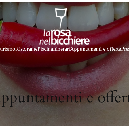
turismo
Ristorante
Piscina
Itinerari
Appuntamenti e offerte
Pre
ppuntamenti e offer