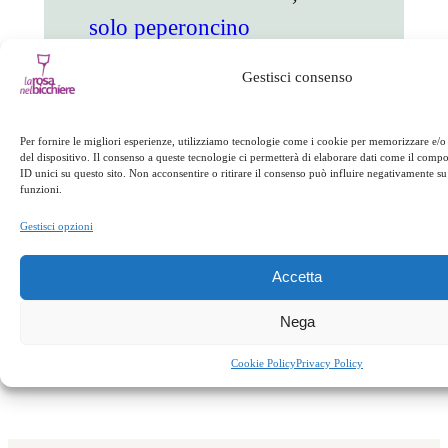
solo peperoncino
Gestisci consenso
facebook
twitter
linkedin
whatsapp
telegram
pinterest
email
link
Per fornire le migliori esperienze, utilizziamo tecnologie come i cookie per memorizzare e/o
del dispositivo. Il consenso a queste tecnologie ci permetterà di elaborare dati come il com
ID unici su questo sito. Non acconsentire o ritirare il consenso può influire negativamente su 
Cucina tradizionale
funzioni.
Non solo peperoncino
Gestisci opzioni
Successivo:
Accetta
←
Precedente:
Speciale weekend
Pranzo di Pasquetta
Nega
→
Cookie Policy
Privacy Policy