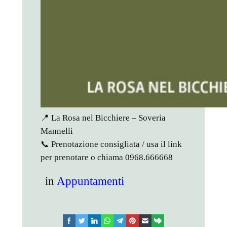
📍 La Rosa nel Bicchiere – Soveria
Mannelli
📞 Prenotazione consigliata / usa il link
per prenotare o chiama 0968.666668
in
Appuntamenti
facebook
twitter
linkedin
whatsapp
telegram
pinterest
email
link