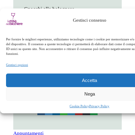
Gnocchi alla bolognese
Gestisci consenso
Cotoletta e patatine
Gelato al cioccolato
Per fornire le migliori esperienze, utilizziamo tecnologie come i cookie per memorizzare e/o
del dispositivo. Il consenso a queste tecnologie ci permetterà di elaborare dati come il com
Costo a bambino 25 euro
ID unici su questo sito. Non acconsentire o ritirare il consenso può influire negativamente su 
funzioni.
Gestisci opzioni
Si consiglia la prenotazione
Accetta
in
Appuntamenti
Nega
facebook
twitter
linkedin
whatsapp
telegram
pinterest
email
link
Cookie Policy
Privacy Policy
Appuntamenti