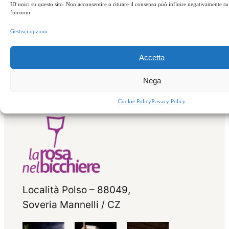
ID unici su questo sito. Non acconsentire o ritirare il consenso può influire negativamente su 
funzioni.
←
Precedente:
Successivo:
Porcini
Gestisci opzioni
Porcini e castagne
e tartufi
→
Accetta
Nega
Cookie Policy
Privacy Policy
Località Polso – 88049,
Soveria Mannelli / CZ