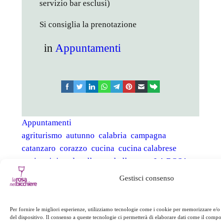
servizio bar esclusi)
Si consiglia la prenotazione
in
Appuntamenti
facebook
twitter
linkedin
whatsapp
telegram
pinterest
email
link
Appuntamenti
agriturismo
autunno
calabria
campagna
catanzaro
corazzo
cucina
cucina calabrese
cucina tipica
decollatura
halloween
LA ROSA
NEL BICCHIERE
LAMETINO
lamezia
lamezia
Gestisci consenso
terme
last minute
montagna
offerta
ognissanti
reventino
ristorante
rosa nel bicchiere
rubbettino
Per fornire le migliori esperienze, utilizziamo tecnologie come i cookie per memorizzare e/o
SILA
sila piccola
soveria mannelli
del dispositivo. Il consenso a queste tecnologie ci permetterà di elaborare dati come il com