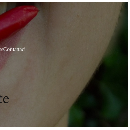
ss
Contattaci
te