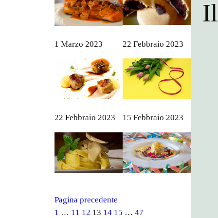
I
1 Marzo 2023
22 Febbraio 2023
22 Febbraio 2023
15 Febbraio 2023
Pagina precedente
1
…
11
12
13
14
15
…
47