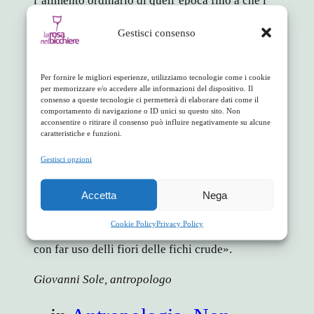
l’alimento ordinario di quell’epoca fino a che i
grani non vennero trasportati dalle Puglie».
Gestisci consenso
Un notaio di Aiello, racconta di una grave
carestia verificatasi nel 1798 in occasione della
Per fornire le migliori esperienze, utilizziamo tecnologie come i cookie
quale «tutti gli individui di Aiello e Casale di
per memorizzare e/o accedere alle informazioni del dispositivo. Il
consenso a queste tecnologie ci permetterà di elaborare dati come il
Terrati tentarono nei principi di marzo, di
comportamento di navigazione o ID unici su questo sito. Non
provedersi in nuovi luoghi, e specialmente
acconsentire o ritirare il consenso può influire negativamente su alcune
caratteristiche e funzioni.
nell’altra provincia di Calabria Ultra, ma
essendovi ivi impedito il commercio per li grandi
Gestisci opzioni
assassini che vi si commetterono sono stati
costretti ad assaggiar la fame (…) moltissimi
Accetta
Nega
individui di Aiello e Terrati si sono totalmente
Cookie Policy
Privacy Policy
estenuati dalla fame, che sono arrivati a vivere,
con far uso delli fiori delle fichi crude».
Giovanni Sole, antropologo