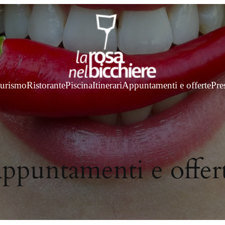
turismo
Ristorante
Piscina
Itinerari
Appuntamenti e offerte
Pre
ppuntamenti e offer