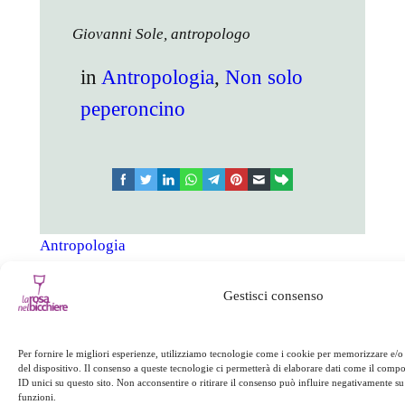
Giovanni Sole, antropologo
in
Antropologia
, 
Non solo
peperoncino
facebook
twitter
linkedin
whatsapp
telegram
pinterest
email
link
Antropologia
Non solo peperoncino
Gestisci consenso
Successivo:
←
Precedente:
Le
Per fornire le migliori esperienze, utilizziamo tecnologie come i cookie per memorizzare e/o
Cadono le stelle
“orecchie” di Cortale
del dispositivo. Il consenso a queste tecnologie ci permetterà di elaborare dati come il com
→
ID unici su questo sito. Non acconsentire o ritirare il consenso può influire negativamente su 
funzioni.