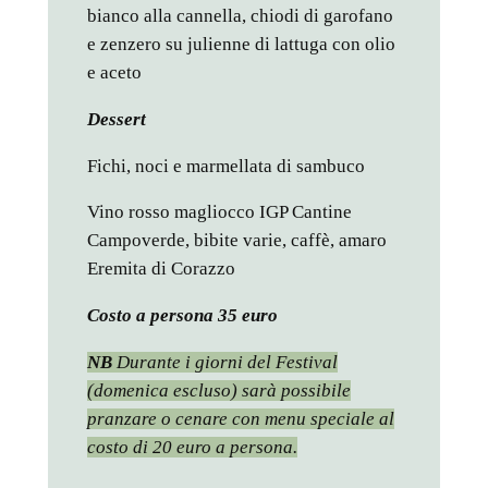
bianco alla cannella, chiodi di garofano
e zenzero su julienne di lattuga con olio
e aceto
Dessert
Fichi, noci e marmellata di sambuco
Vino rosso magliocco IGP Cantine
Campoverde, bibite varie, caffè, amaro
Eremita di Corazzo
Costo a persona 35 euro
NB
Durante i giorni del Festival
(domenica escluso) sarà possibile
pranzare o cenare con menu speciale al
costo di 20 euro a persona.