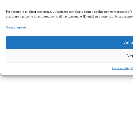
Per fornire le migliori esperienze, utilizziamo tecnologie come i cookie per memorizzare e/o 
elaborare dati come il comportamento di navigazione o ID unici su questo sito. Non acconsenti
Copyright © La Rosa nel Bicchiere | Sviluppato da:
Coopyleft
Gestisci opzioni
Acce
Ne
Cookie Policy
P