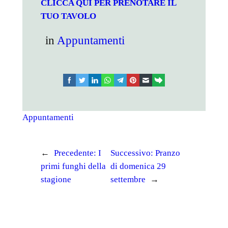
CLICCA QUI PER PRENOTARE IL
TUO TAVOLO
in
Appuntamenti
facebook
twitter
linkedin
whatsapp
telegram
pinterest
email
link
Appuntamenti
←
Precedente:
I
Successivo:
Pranzo
primi funghi della
di domenica 29
stagione
settembre
→