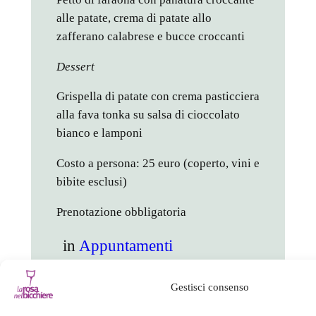
alle patate, crema di patate allo
zafferano calabrese e bucce croccanti
Dessert
Grispella di patate con crema pasticciera
alla fava tonka su salsa di cioccolato
bianco e lamponi
Costo a persona: 25 euro (coperto, vini e
bibite esclusi)
Prenotazione obbligatoria
in
Appuntamenti
facebook
twitter
linkedin
whatsapp
telegram
pinterest
email
link
Gestisci consenso