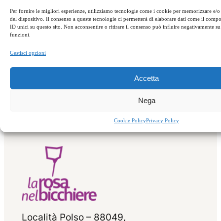
Per fornire le migliori esperienze, utilizziamo tecnologie come i cookie per memorizzare e/o
del dispositivo. Il consenso a queste tecnologie ci permetterà di elaborare dati come il com
Appuntamenti
ID unici su questo sito. Non acconsentire o ritirare il consenso può influire negativamente su 
funzioni.
Gestisci opzioni
←
Precedente:
Successivo:
Il tesoro
Weekend porcini
della Sila
→
Accetta
Nega
Cookie Policy
Privacy Policy
Località Polso – 88049,