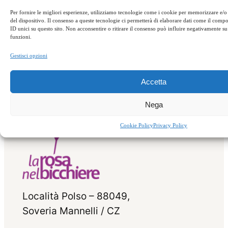
Per fornire le migliori esperienze, utilizziamo tecnologie come i cookie per memorizzare e/o
Successivo:
La
del dispositivo. Il consenso a queste tecnologie ci permetterà di elaborare dati come il com
←
Precedente:
Il
ID unici su questo sito. Non acconsentire o ritirare il consenso può influire negativamente su 
“gola” di un esteta
funzioni.
tartufo di Calabria
→
Gestisci opzioni
Accetta
Nega
Cookie Policy
Privacy Policy
Località Polso – 88049,
Soveria Mannelli / CZ