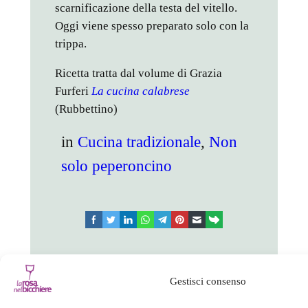
scarnificazione della testa del vitello.
Oggi viene spesso preparato solo con la
trippa.
Ricetta tratta dal volume di Grazia
Furferi
La cucina calabrese
(Rubbettino)
in
Cucina tradizionale
, 
Non
solo peperoncino
facebook
twitter
linkedin
whatsapp
telegram
pinterest
email
link
Cucina tradizionale
Gestisci consenso
Non solo peperoncino