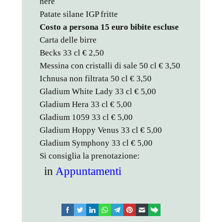
nere
Patate silane IGP fritte
Costo a persona 15 euro bibite escluse
Carta delle birre
Becks 33 cl € 2,50
Messina con cristalli di sale 50 cl € 3,50
Ichnusa non filtrata 50 cl € 3,50
Gladium White Lady 33 cl € 5,00
Gladium Hera 33 cl € 5,00
Gladium 1059 33 cl € 5,00
Gladium Hoppy Venus 33 cl € 5,00
Gladium Symphony 33 cl € 5,00
Si consiglia la prenotazione:
in
Appuntamenti
facebook
twitter
linkedin
whatsapp
telegram
pinterest
email
link