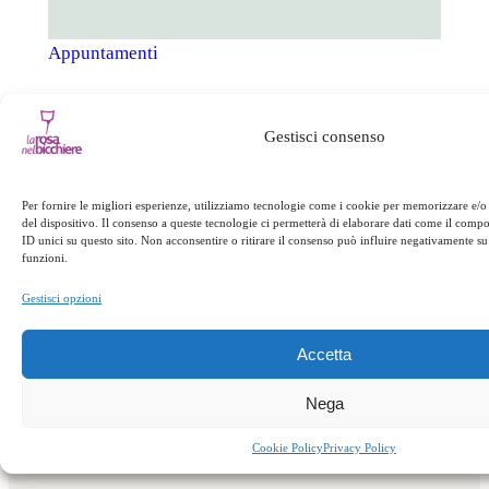
Appuntamenti
←
Precedente:
Gestisci consenso
Successivo:
Pranzo
Pranzo della
della domenica
→
domenica
Per fornire le migliori esperienze, utilizziamo tecnologie come i cookie per memorizzare e/o
del dispositivo. Il consenso a queste tecnologie ci permetterà di elaborare dati come il com
ID unici su questo sito. Non acconsentire o ritirare il consenso può influire negativamente su 
funzioni.
Gestisci opzioni
Accetta
Nega
Cookie Policy
Privacy Policy