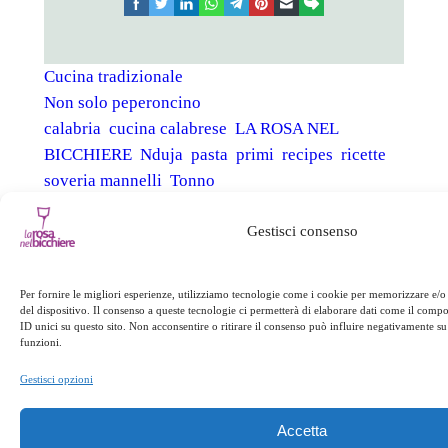
facebook
twitter
linkedin
whatsapp
telegram
pinterest
email
link
Cucina tradizionale
Non solo peperoncino
calabria
cucina calabrese
LA ROSA NEL
BICCHIERE
Nduja
pasta
primi
recipes
ricette
soveria mannelli
Tonno
Gestisci consenso
←
Precedente:
Successivo:
Sciabaca
Ferragosto
Festival
→
Per fornire le migliori esperienze, utilizziamo tecnologie come i cookie per memorizzare e/o
del dispositivo. Il consenso a queste tecnologie ci permetterà di elaborare dati come il com
ID unici su questo sito. Non acconsentire o ritirare il consenso può influire negativamente su 
funzioni.
Gestisci opzioni
Accetta