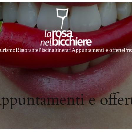
turismo
Ristorante
Piscina
Itinerari
Appuntamenti e offerte
Pre
ppuntamenti e offer