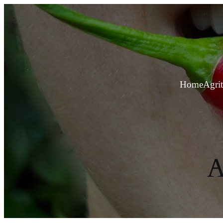
Vai
al
contenuto
Home
Agri
A