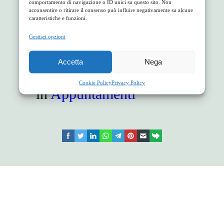
comportamento di navigazione o ID unici su questo sito. Non
acconsentire o ritirare il consenso può influire negativamente su alcune
Dessert
caratteristiche e funzioni.
Mousse agli agrumi
Gestisci opzioni
Costo a persona: 26 euro (coperto, bibite e vini
Accetta
Nega
esclusi)
Cookie Policy
Privacy Policy
in
Appuntamenti
facebook
twitter
linkedin
whatsapp
telegram
pinterest
email
link