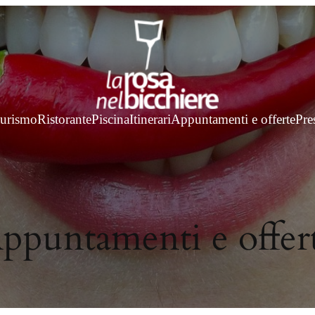
turismo
Ristorante
Piscina
Itinerari
Appuntamenti e offerte
Pre
ppuntamenti e offer