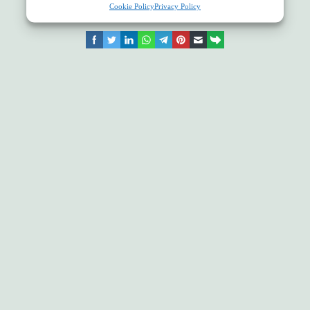
Cookie Policy
Privacy Policy
facebook
twitter
linkedin
whatsapp
telegram
pinterest
email
link