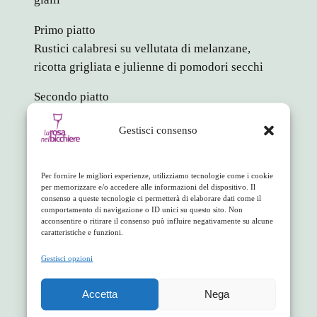
Primo piatto
Rustici calabresi su vellutata di melanzane,
ricotta grigliata e julienne di pomodori secchi
Secondo piatto
Il mio vitello tonnato
Gestisci consenso
Dolce
Mousse al cioccolato bianco con fava tonka e
Per fornire le migliori esperienze, utilizziamo tecnologie come i cookie
fragole al caramello
per memorizzare e/o accedere alle informazioni del dispositivo. Il
consenso a queste tecnologie ci permetterà di elaborare dati come il
comportamento di navigazione o ID unici su questo sito. Non
Costo a persona: 25 euro (vini, bibite e coperto
acconsentire o ritirare il consenso può influire negativamente su alcune
esclusi)
caratteristiche e funzioni.
Gestisci opzioni
Prenotazione obbligatoria
in
Appuntamenti
Accetta
Nega