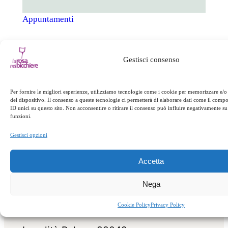
Appuntamenti
←
Precedente:
Gestisci consenso
Successivo:
Pranzo
Pranzo della
di domenica
→
domenica
Per fornire le migliori esperienze, utilizziamo tecnologie come i cookie per memorizzare e/o
del dispositivo. Il consenso a queste tecnologie ci permetterà di elaborare dati come il com
ID unici su questo sito. Non acconsentire o ritirare il consenso può influire negativamente su 
funzioni.
Gestisci opzioni
Accetta
Nega
Cookie Policy
Privacy Policy