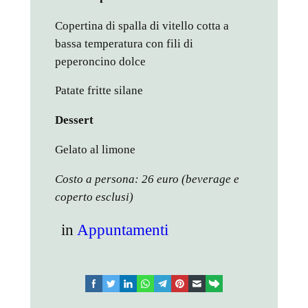
Copertina di spalla di vitello cotta a
bassa temperatura con fili di
peperoncino dolce
Patate fritte silane
Dessert
Gelato al limone
Costo a persona: 26 euro (beverage e
coperto esclusi)
in
Appuntamenti
facebook
twitter
linkedin
whatsapp
telegram
pinterest
email
link