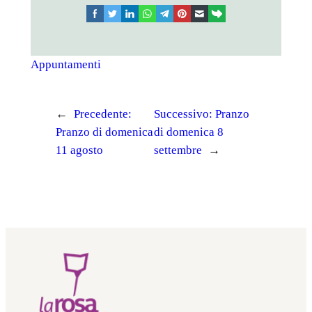
facebook
twitter
linkedin
whatsapp
telegram
pinterest
email
link
Appuntamenti
←
Precedente:
Successivo:
Pranzo
Pranzo di domenica
di domenica 8
11 agosto
settembre
→