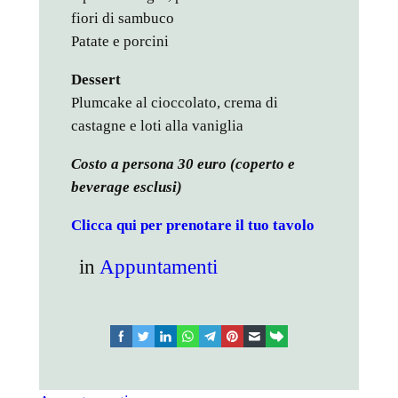
fiori di sambuco
Patate e porcini
Dessert
Plumcake al cioccolato, crema di
castagne e loti alla vaniglia
Costo a persona 30 euro (coperto e
beverage esclusi)
Clicca
qui per prenotare il tuo tavolo
in
Appuntamenti
facebook
twitter
linkedin
whatsapp
telegram
pinterest
email
link