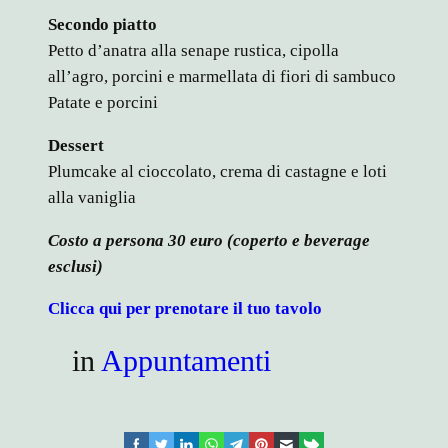
Secondo piatto
Petto d’anatra alla senape rustica, cipolla
all’agro, porcini e marmellata di fiori di sambuco
Patate e porcini
Dessert
Plumcake al cioccolato, crema di castagne e loti
alla vaniglia
Costo a persona 30 euro (coperto e beverage
esclusi)
Clicca
qui per prenotare il tuo tavolo
in
Appuntamenti
facebook
twitter
linkedin
whatsapp
telegram
pinterest
email
link