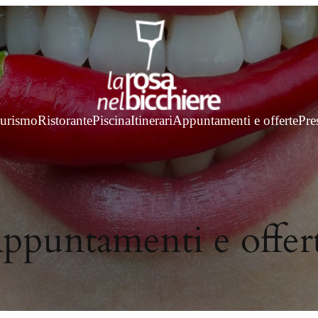
turismo
Ristorante
Piscina
Itinerari
Appuntamenti e offerte
Pre
ppuntamenti e offer