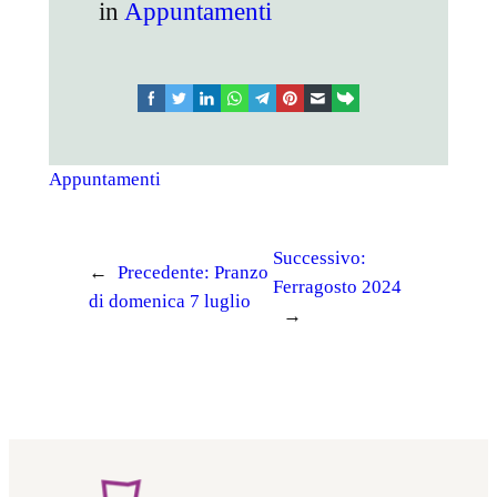
in
Appuntamenti
facebook
twitter
linkedin
whatsapp
telegram
pinterest
email
link
Appuntamenti
Successivo:
←
Precedente:
Pranzo
Ferragosto 2024
di domenica 7 luglio
→