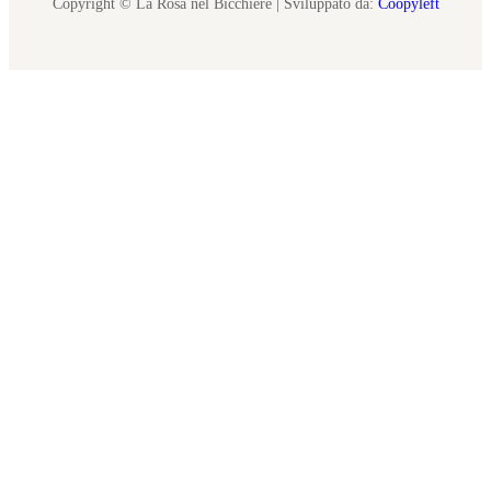
Copyright © La Rosa nel Bicchiere | Sviluppato da:
Coopyleft