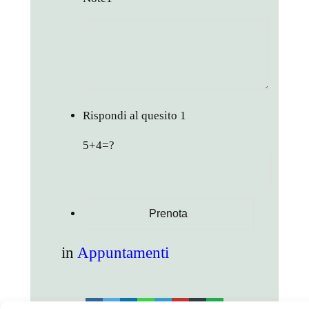
Rispondi al quesito
1
5+4=?
in
Appuntamenti
facebook
twitter
linkedin
whatsapp
telegram
pinterest
email
link