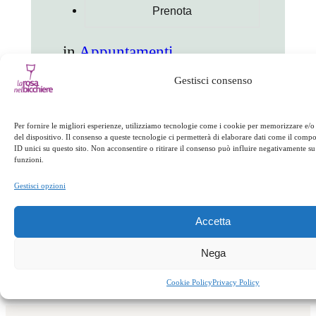
in
Appuntamenti
Gestisci consenso
facebook
twitter
linkedin
whatsapp
telegram
pinterest
email
link
Per fornire le migliori esperienze, utilizziamo tecnologie come i cookie per memorizzare e/o
del dispositivo. Il consenso a queste tecnologie ci permetterà di elaborare dati come il com
ID unici su questo sito. Non acconsentire o ritirare il consenso può influire negativamente su 
Appuntamenti
funzioni.
Gestisci opzioni
←
Precedente:
Ponte
Successivo:
Voglia
Accetta
Primo Maggio
d’estate?
→
Nega
Cookie Policy
Privacy Policy