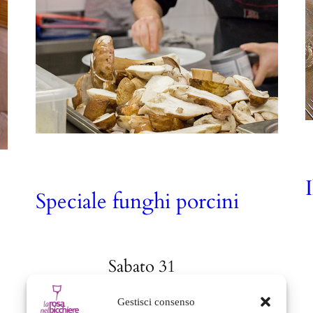
Speciale funghi porcini
Sabato 31
ottobre e
domenica 1
Gestisci consenso