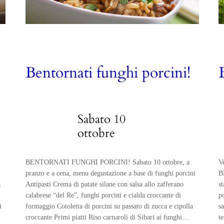
Bentornati funghi porcini!
Sabato 10
ottobre
BENTORNATI FUNGHI PORCINI! Sabato 10 ottobre, a
V
pranzo e a cena, menu degustazione a base di funghi porcini
B
a
Antipasti Crema di patate silane con salsa allo zafferano
s
calabrese “del Re”, funghi porcini e cialda croccante di
p
i
formaggio Cotoletta di porcini su passato di zucca e cipolla
sa
croccante Primi piatti Riso carnaroli di Sibari ai funghi…
t