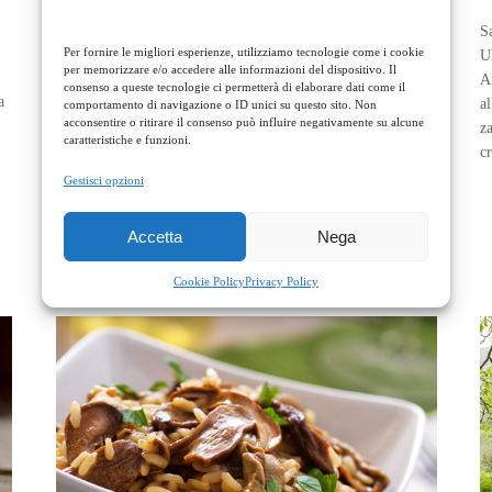
S
Sabato 31 ottobre e domenica 1 novembre a pranzo
Per fornire le migliori esperienze, utilizziamo tecnologie come i cookie
U
per memorizzare e/o accedere alle informazioni del dispositivo. Il
SPECIALE FUNGHI PORCINI Salutiamo ottobre con un
A
consenso a queste tecnologie ci permetterà di elaborare dati come il
menu a base di funghi porcini che potrà essere degustato a
a
a
comportamento di navigazione o ID unici su questo sito. Non
acconsentire o ritirare il consenso può influire negativamente su alcune
pranzo sia sabato 31 che domenica 1 novembre Antipasti
z
caratteristiche e funzioni.
Arancino con riso di Sibari ripieno di porcini e scamorza su
c
vellutata di broccoli e paté di pomodori secchi…
Gestisci opzioni
Accetta
Nega
Cookie Policy
Privacy Policy