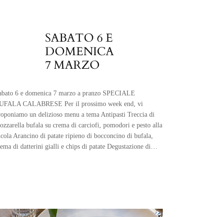
SABATO 6 E
DOMENICA
7 MARZO
abato 6 e domenica 7 marzo a pranzo SPECIALE
UFALA CALABRESE Per il prossimo week end, vi
roponiamo un delizioso menu a tema Antipasti Treccia di
ozzarella bufala su crema di carciofi, pomodori e pesto alla
ucola Arancino di patate ripieno di bocconcino di bufala,
rema di datterini gialli e chips di patate Degustazione di…