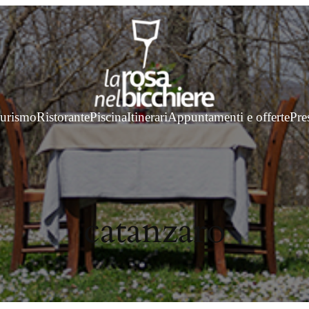
turismo
Ristorante
Piscina
Itinerari
Appuntamenti e offerte
Pre
catanzaro