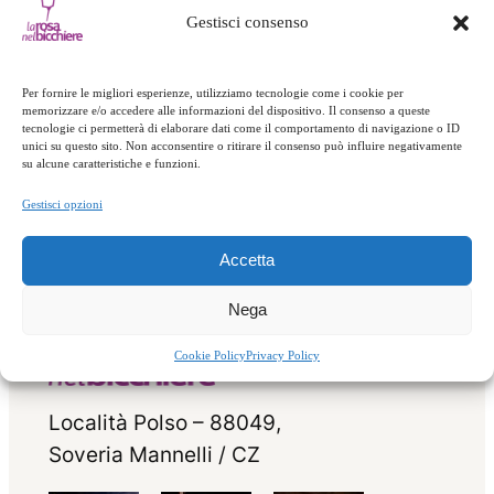
pomodori pelati 30 g. di ’nduja 1 cipolla media 1 bicchiere di
Gestisci consenso
vino bianco secco 2 rametti di prezzemolo 1 pizzico di origano
olio d’oliva e sale q.b. Procedimento Mettete sul fuoco un
Per fornire le migliori esperienze, utilizziamo tecnologie come i cookie per
tegame con olio e la cipolla tritata, fatela…
memorizzare e/o accedere alle informazioni del dispositivo. Il consenso a queste
tecnologie ci permetterà di elaborare dati come il comportamento di navigazione o ID
unici su questo sito. Non acconsentire o ritirare il consenso può influire negativamente
su alcune caratteristiche e funzioni.
Gestisci opzioni
Accetta
Nega
Cookie Policy
Privacy Policy
Località Polso – 88049,
Soveria Mannelli / CZ