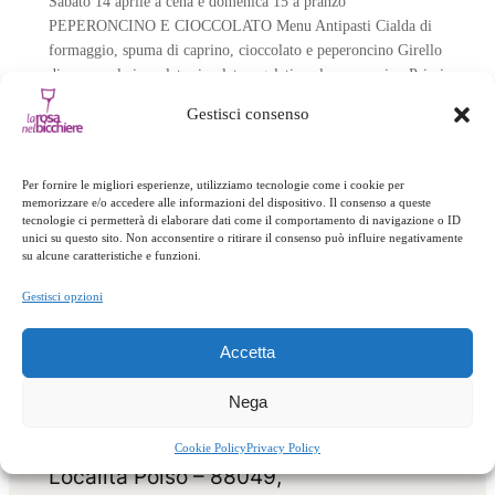
Sabato 14 aprile a cena e domenica 15 a pranzo
PEPERONCINO E CIOCCOLATO Menu Antipasti Cialda di
formaggio, spuma di caprino, cioccolato e peperoncino Girello
di manzo al cioccolato, insalata e gelatina al peperoncino Primi
piatti Stroncatura con aglio nero fermentato, briciole d’olio,
Gestisci consenso
peperoncino e fava di cioccolato tostata Riso di Sibari
all’erborinato, crema al…
Per fornire le migliori esperienze, utilizziamo tecnologie come i cookie per
memorizzare e/o accedere alle informazioni del dispositivo. Il consenso a queste
tecnologie ci permetterà di elaborare dati come il comportamento di navigazione o ID
unici su questo sito. Non acconsentire o ritirare il consenso può influire negativamente
su alcune caratteristiche e funzioni.
Gestisci opzioni
Accetta
Nega
Cookie Policy
Privacy Policy
Località Polso – 88049,