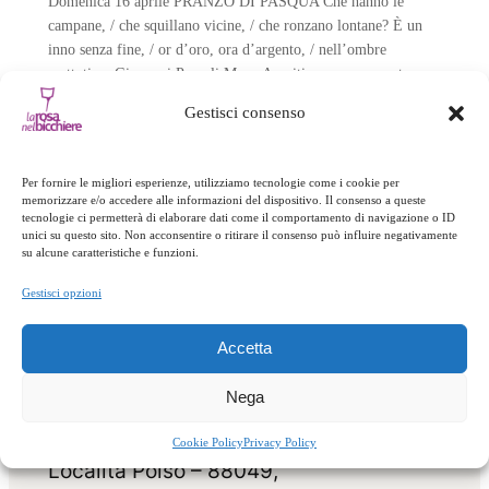
Domenica 16 aprile PRANZO DI PASQUA Che hanno le
campane, / che squillano vicine, / che ronzano lontane? È un
inno senza fine, / or d’oro, ora d’argento, / nell’ombre
mattutine. Giovanni Pascoli Menu Aperitivo con spumante,
analcolici e stuzzichini Antipasti Crema di fave, cicoriette e
Gestisci consenso
briciole di carne Involtino di pasta brik con mozzarella di
bufala calabrese e…
Per fornire le migliori esperienze, utilizziamo tecnologie come i cookie per
memorizzare e/o accedere alle informazioni del dispositivo. Il consenso a queste
tecnologie ci permetterà di elaborare dati come il comportamento di navigazione o ID
unici su questo sito. Non acconsentire o ritirare il consenso può influire negativamente
su alcune caratteristiche e funzioni.
Gestisci opzioni
Accetta
Nega
Cookie Policy
Privacy Policy
Località Polso – 88049,