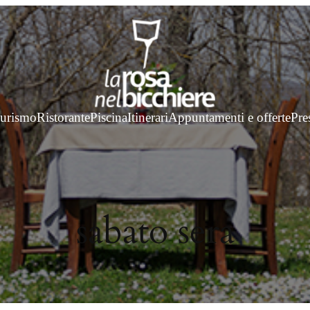
turismo
Ristorante
Piscina
Itinerari
Appuntamenti e offerte
Pre
sabato sera