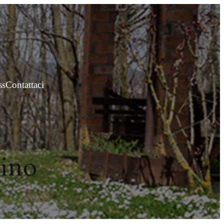
ss
Contattaci
tino