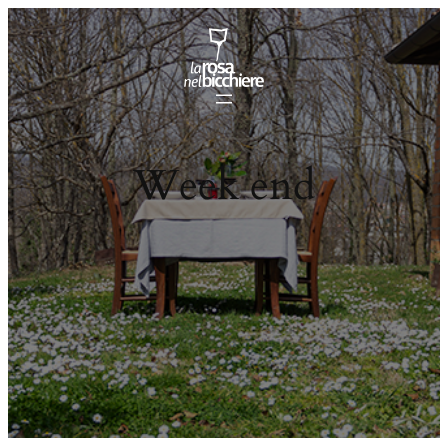
Vai
al
contenuto
Week end