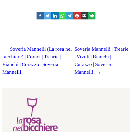
facebook
twitter
linkedin
whatsapp
telegram
pinterest
email
link
←
Soveria Mannelli (La rosa nel
Soveria Mannelli | Trearie
bicchiere) | Coraci | Trearie |
| Vivoli | Bianchi |
Bianchi | Corazzo | Soveria
Curazzo | Soveria
Mannelli
Mannelli
→