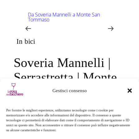
Da Soveria Mannelli a Monte San
Tommaso
Dall’Abbazia di Corazzo a Monte
In bici
Eremita
Soveria Mannelli |
Risalita del Fosso Vaccarizzo e del
Vallone Guglielmino
Serrastretta | Monte
Da Polso di Soveria Mannelli lungo un
tratto del vecchio sentiero per Case
Condrò | Passo
Gesonte e Case Staglio
Gestisci consenso
Acquavona |
Per fornire le migliori esperienze, utilizziamo tecnologie come i cookie per
memorizzare e/o accedere alle informazioni del dispositivo. Il consenso a queste
Decollatura | Soveria
tecnologie ci permetterà di elaborare dati come il comportamento di navigazione o ID
unici su questo sito. Non acconsentire o ritirare il consenso può influire negativamente
su alcune caratteristiche e funzioni.
Mannelli