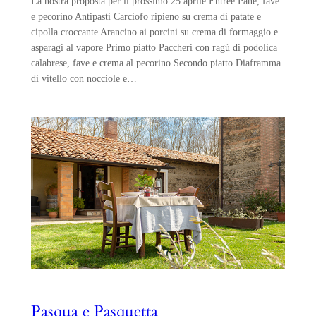
La nostra proposta per il prossimo 25 aprile Entrée Pane, fave
e pecorino Antipasti Carciofo ripieno su crema di patate e
cipolla croccante Arancino ai porcini su crema di formaggio e
asparagi al vapore Primo piatto Paccheri con ragù di podolica
calabrese, fave e crema al pecorino Secondo piatto Diaframma
di vitello con nocciole e…
Pasqua e Pasquetta