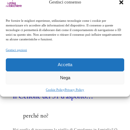
Fusilloni con pesce spada, ’nduja di suino nero…
Gestisci consenso
Per fornire le migliori esperienze, utilizziamo tecnologie come i cookie per
memorizzare e/o accedere alle informazioni del dispositivo. Il consenso a queste
tecnologie ci permetterà di elaborare dati come il comportamento di navigazione o ID
unici su questo sito. Non acconsentire o ritirare il consenso può influire negativamente
su alcune caratteristiche e funzioni.
Gestisci opzioni
Accetta
Nega
Cookie Policy
Privacy Policy
Il Cenone del 31 d’asporto…
perché no?
Hai voglia di trascorrere la vigilia di Capodanno in famiglia? O