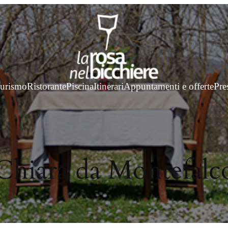
turismo
Ristorante
Piscina
Itinerari
Appuntamenti e offerte
Pre
Chiara da Montefalc