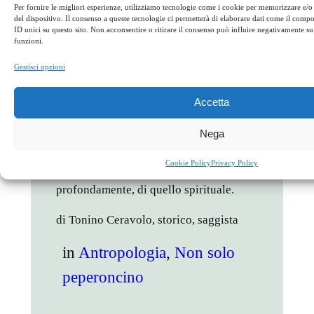
modica quantità, beveva così poco vino
Per fornire le migliori esperienze, utilizziamo tecnologie come i cookie per memorizzare e/o
del dispositivo. Il consenso a queste tecnologie ci permetterà di elaborare dati come il com
che un terzo di litro le durava per
ID unici su questo sito. Non acconsentire o ritirare il consenso può influire negativamente su 
funzioni.
un’intera settimana e pure in questo
caso l’uso della carne era un’eventualità
Gestisci opzioni
rara. Sorprendentemente, nonostante
tutte queste afflizioni, poco prima di
Accetta
morire il suo volto era lieto e il suo
Nega
colorito roseo, come si confaceva a una
creatura che aveva rinunciato al cibo
Cookie Policy
Privacy Policy
materiale per nutrirsi, più
profondamente, di quello spirituale.
di Tonino Ceravolo, storico, saggista
in
Antropologia
, 
Non solo
peperoncino