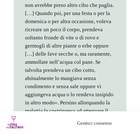
non avrebbe preso altro cibo che paglia.
[…] Quando poi, per una festa o per la
domenica o per altra occasione, voleva
ricreare un poco il corpo, prendeva
soltanto fronde di vite o di rovo e
germogli di altre piante o erbe oppure
[…] delle fave secche o, ma raramente,
ammollate nell’acqua col pane. Se
talvolta prendeva un cibo cotto,
abitualmente lo mangiava senza
condimento e senza sale oppure vi
aggiungeva acqua o lo rendeva insipido
in altro modo». Persino allorquando la
malattia la costringeva ad attenuare il
rigore dei digiuni, Chiara rimaneva “nei
Gestisci consenso
limiti dell’astinenza”: continuava a
consumare un solo pasto al giorno di