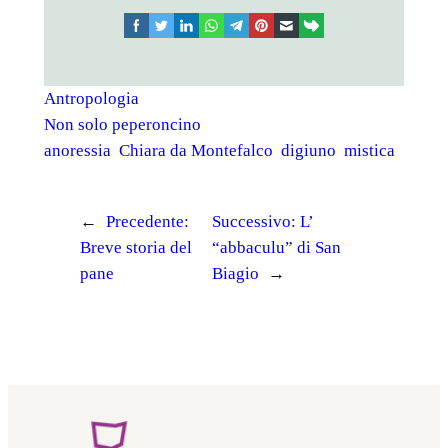
facebook
twitter
linkedin
whatsapp
telegram
pinterest
email
link
Antropologia
Non solo peperoncino
anoressia
Chiara da Montefalco
digiuno
mistica
←
Precedente:
Successivo:
L’
Breve storia del
“abbaculu” di San
pane
Biagio
→