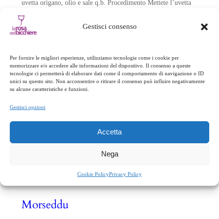
uvetta origano, olio e sale q.b. Procedimento Mettete l’uvetta
in acqua tiepida ad ammorbidire. Lavate le acciughe sotto sale,
diliscatele e mettetele in un tegamino con abbondante olio, il
Gestisci consenso
peperoncino e uno spicchio d’aglio schiacciato, fateli
sciogliere…
Per fornire le migliori esperienze, utilizziamo tecnologie come i cookie per
memorizzare e/o accedere alle informazioni del dispositivo. Il consenso a queste
tecnologie ci permetterà di elaborare dati come il comportamento di navigazione o ID
unici su questo sito. Non acconsentire o ritirare il consenso può influire negativamente
su alcune caratteristiche e funzioni.
Gestisci opzioni
Accetta
Nega
Cookie Policy
Privacy Policy
Morseddu