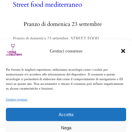
Street food mediterraneo
Pranzo di domenica 23 settembre
Pranzo di domenica 23 settembre, STREET FOOD
MEDITERRANEO Nell’ambito dello Sciabaca Festival (vedi
Gestisci consenso
programma su www.sciabaca.it) un interessante itinerario
gourmand tra alcuni dei più celebri cibi di strada del nostro
Sud Si consiglia la prenotazione Menu Baccalà fritto con
Per fornire le migliori esperienze, utilizziamo tecnologie come i cookie per
peperoni e cipolla di tropea in Agrodolce Abbinamento: Vino
memorizzare e/o accedere alle informazioni del dispositivo. Il consenso a queste
Rosato Cirò Doc – Cantine Librandi al…
tecnologie ci permetterà di elaborare dati come il comportamento di navigazione o ID
unici su questo sito. Non acconsentire o ritirare il consenso può influire negativamente
su alcune caratteristiche e funzioni.
Gestisci opzioni
Accetta
Nega