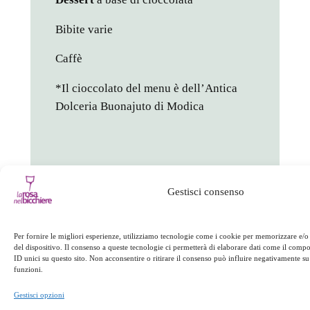
Bibite varie
Caffè
*Il cioccolato del menu è dell’Antica
Dolceria Buonajuto di Modica
Gestisci consenso
in
Appuntamenti
Per fornire le migliori esperienze, utilizziamo tecnologie come i cookie per memorizzare e/o
del dispositivo. Il consenso a queste tecnologie ci permetterà di elaborare dati come il com
ID unici su questo sito. Non acconsentire o ritirare il consenso può influire negativamente su 
facebook
twitter
linkedin
whatsapp
telegram
pinterest
email
link
funzioni.
Gestisci opzioni