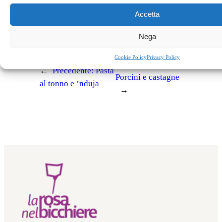
Accetta
Appuntamenti
cioccolato
sciabaca
Nega
Cookie Policy
Privacy Policy
Successivo:
←
Precedente:
Pasta
Porcini e castagne
al tonno e ’nduja
→