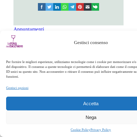
facebook
twitter
linkedin
whatsapp
telegram
pinterest
email
link
Appuntamenti
Gestisci consenso
←
Precedente:
Successivo:
Capretto
25 aprile
al forno
→
Per fornire le migliori esperienze, utilizziamo tecnologie come i cookie per memorizzare e/o
del dispositivo. Il consenso a queste tecnologie ci permetterà di elaborare dati come il com
ID unici su questo sito. Non acconsentire o ritirare il consenso può influire negativamente su 
funzioni.
Gestisci opzioni
Accetta
Nega
Cookie Policy
Privacy Policy