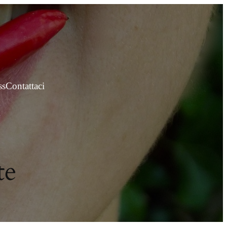
ss
Contattaci
te