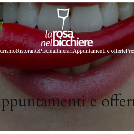
turismo
Ristorante
Piscina
Itinerari
Appuntamenti e offerte
Pre
ppuntamenti e offer