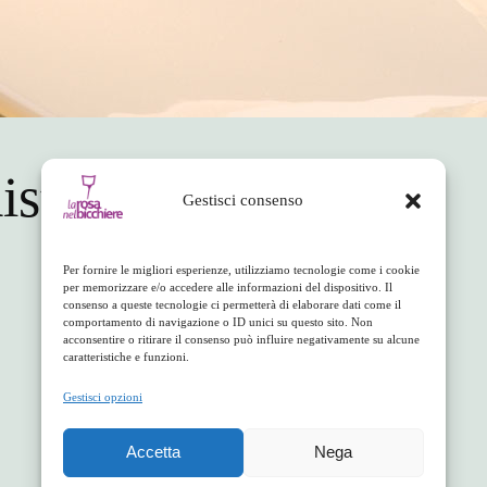
istorante 5
Gestisci consenso
Per fornire le migliori esperienze, utilizziamo tecnologie come i cookie
per memorizzare e/o accedere alle informazioni del dispositivo. Il
consenso a queste tecnologie ci permetterà di elaborare dati come il
facebook
twitter
linkedin
whatsapp
telegram
pinterest
email
link
comportamento di navigazione o ID unici su questo sito. Non
acconsentire o ritirare il consenso può influire negativamente su alcune
caratteristiche e funzioni.
Gestisci opzioni
Accetta
Nega