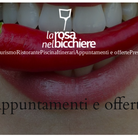
turismo
Ristorante
Piscina
Itinerari
Appuntamenti e offerte
Pre
ppuntamenti e offer