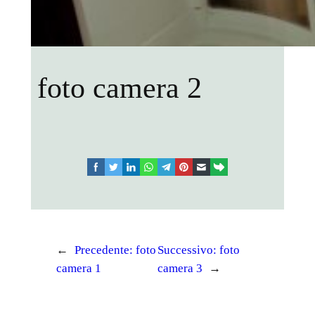
foto camera 2
facebook
twitter
linkedin
whatsapp
telegram
pinterest
email
link
←
Precedente:
foto
Successivo:
foto
camera 1
camera 3
→