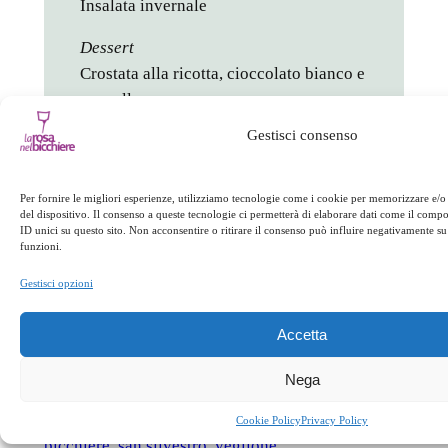
Insalata invernale
Dessert
Crostata alla ricotta, cioccolato bianco e
cannella
Dolci e frutta della tradizione
Gestisci consenso
Vini Cantine Giraldi&Giraldi
Si consiglia la prenotazione
Per fornire le migliori esperienze, utilizziamo tecnologie come i cookie per memorizzare e/o
del dispositivo. Il consenso a queste tecnologie ci permetterà di elaborare dati come il com
ID unici su questo sito. Non acconsentire o ritirare il consenso può influire negativamente su 
in
Appuntamenti
funzioni.
Gestisci opzioni
facebook
twitter
linkedin
whatsapp
telegram
pinterest
email
link
Accetta
Nega
Appuntamenti
capodanno
cenone
montagna
reventino
rosa nel
Cookie Policy
Privacy Policy
bicchiere
san silvestro
veglione