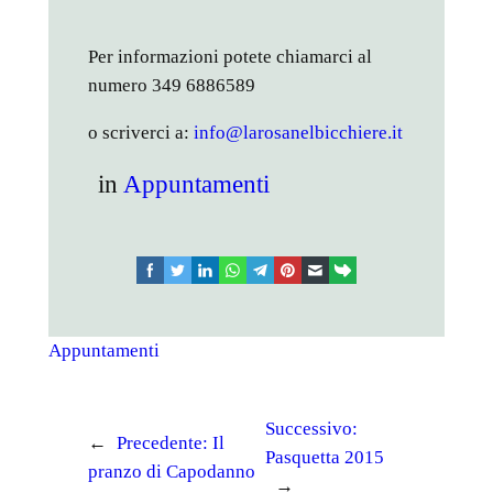
Per informazioni potete chiamarci al
numero 349 6886589
o scriverci a:
info@larosanelbicchiere.it
in
Appuntamenti
facebook
twitter
linkedin
whatsapp
telegram
pinterest
email
link
Appuntamenti
Successivo:
←
Precedente:
Il
Pasquetta 2015
pranzo di Capodanno
→