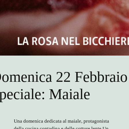
omenica 22 Febbraio 
peciale: Maiale
Una domenica dedicata al maiale, protagonista
della cucina contadina e delle cotture lente.
Un