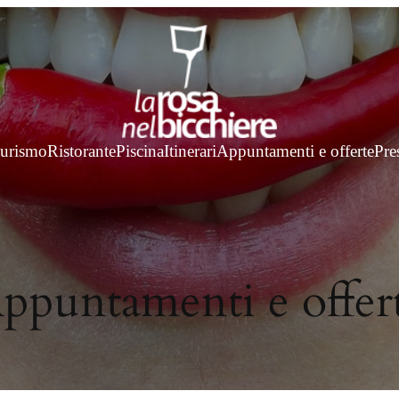
turismo
Ristorante
Piscina
Itinerari
Appuntamenti e offerte
Pre
ppuntamenti e offer